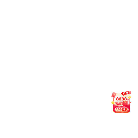
乐鱼app资助大巴黎
返回上一级
校友工作动态
毕业合影
校友名册
优秀毕业生
公告栏
首页
学部概况
学部简介
现任领导
机构设置
乐鱼app冠名大巴黎教学
研究生乐鱼app冠名大巴黎
本科生乐鱼app冠名大巴黎
实验室
柳江实习平台
师资队伍
党建园地
学习进行时