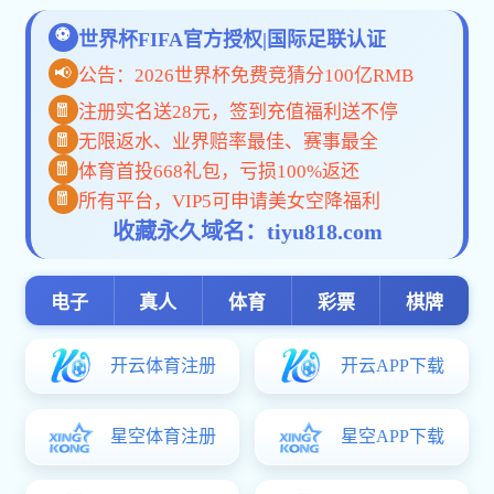
机构设置
乐鱼app冠名大巴黎教学
研究生乐鱼app冠名大巴黎
本科生乐鱼app冠名大巴黎
实验室
柳江实习平台
师资队伍
党建园地
学习进行时
主题乐鱼app冠名大巴黎
工作动态
纪委工作
科学研究
研究机构
科研成果
学科平台
招生就业
招生工作
就业工作
学生活动
学生党建
校园文化