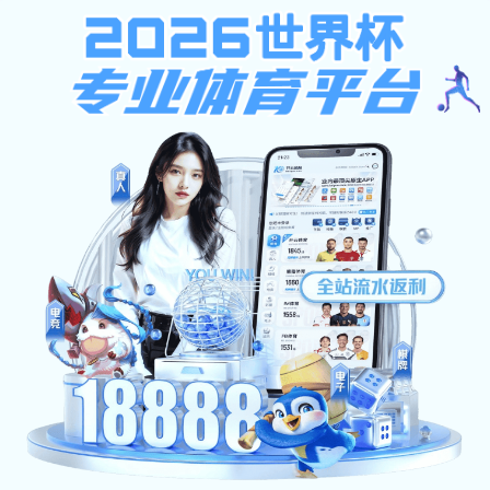
乐鱼app冠名大巴黎
首页
学部概况
学部简介
现任领导