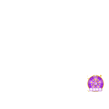
乐鱼app资助大巴黎
返回上一级
校友工作动态
毕业合影
校友名册
优秀毕业生
党建园地
首页
学部概况
学部简介
现任领导
机构设置
乐鱼app冠名大巴黎教学
研究生乐鱼app冠名大巴黎
本科生乐鱼app冠名大巴黎
实验室
柳江实习平台
师资队伍
党建园地
学习进行时